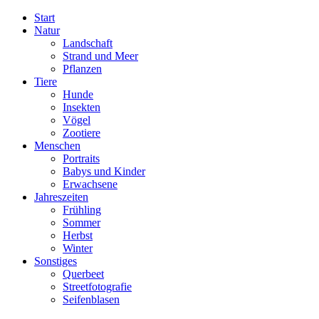
Skip
Start
to
Natur
content
Landschaft
Strand und Meer
Pflanzen
Tiere
Hunde
Insekten
Vögel
Zootiere
Menschen
Portraits
Babys und Kinder
Erwachsene
Jahreszeiten
Frühling
Sommer
Herbst
Winter
Sonstiges
Querbeet
Streetfotografie
Seifenblasen